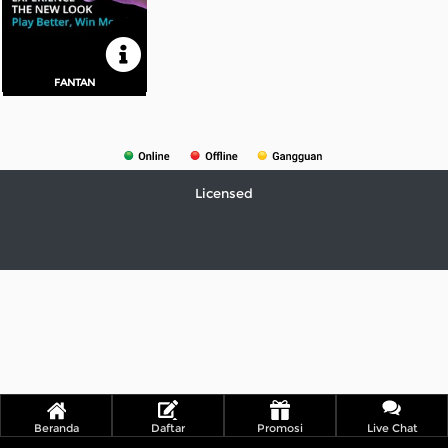
DAFTAR
MASUK
Referral
KEMBALI
Promosi
FANTAN
FANTAN
Hubungi Kami
Live Chat
Licensed
Pengaduan Customer
Pilih Bahasa:
MASUK
DAFTAR
&copy; Superliga168 | Akses Resmi Member
Ligaciputra. Hak Cipta Dilindungi.
Beranda
Daftar
Promosi
Live Chat