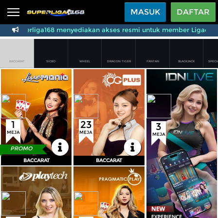
Beranda
MASUK
DAFTAR
Superliga168 menyediakan akses resmi untuk member Ligaciputr
Sports
BARU
PROMO
Live Casino
BARU
BACCARAT
SICBO
WHEEL
DRAGON TIGER
FANTAN
BLACKJACK
SPECI
IDNPoker
BARU
Meja
Min
Max
Meja
Min
Max
Meja
Min
Max
Baccarat
5Rb
5Jt
Baccarat
1Rb
10Jt
Baccarat
1Rb
5Jt
Roulette
1Rb
20Jt
Dragon Tiger
1Rb
10Jt
Slots
PROMO
Dragon Tiger
1Rb
5Jt
Sicbo
2Rb
25Jt
Roulette
1Rb
10Jt
Blackjack
10Rb
50Jt
Wheel
1Rb
10Jt
Roulette
1Rb
5Jt
Wheel
1Rb
1Jt
Special Games
1Rb
10Jt
IDNLIVE
BARU
Dragon Tiger
5Rb
5Jt
Sicbo
1Rb
5Jt
1
23
3
Special Games
1Rb
5Jt
Stream N Spin
DAFTAR
MASUK
DAFTAR
MASUK
MEJA
MEJA
MEJA
KEMBALI
KEMBALI
PROMO
Arcade
PROMO
BACCARAT
BACCARAT
BACCARAT
BACCARAT
Table Games
Meja
Min
Max
Meja
Min
Max
Roulette
2Rb
20Jt
Baccarat
5Rb
5Jt
Sicbo
2Rb
2Jt
Roulette
1Rb
20Jt
Lottery
BARU
PROMO
Baccarat
1Rb
20Jt
Sicbo
2Rb
25Jt
Blackjack
10Rb
20Jt
Blackjack
10Rb
50Jt
Dragon Tiger
10Rb
1Jt
Wheel
1Rb
1Jt
IDNRaffle
Special Games
1Rb
10Jt
Dragon Tiger
5Rb
5Jt