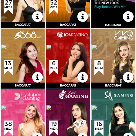
27
52
DAFTAR
MASUK
DAFTAR
MASUK
MEJA
MEJA
DAFTAR
MASUK
Referral
KEMBALI
KEMBALI
KEMBALI
Promosi
BACCARAT
BACCARAT
BACCARAT
BACCARAT
BACCARAT
BACCARAT
Meja
Min
Max
Meja
Min
Max
Meja
Min
Max
Hubungi Kami
Baccarat
10Rb
5Jt
Baccarat
5Rb
30Jt
Baccarat
5Rb
30Jt
Roulette
1Rb
25Jt
Roulette
1Rb
125Jt
Roulette
1Rb
30Jt
Sic Bo
1Rb
25Jt
Live Chat
Sicbo
1Rb
125Jt
Blackjack
250Rb
30Jt
Dragon Tiger
10Rb
10Jt
Dragon Tiger
5Rb
30Jt
Special Games
10Rb
30Jt
Special Games
1Rb
2Jt
Pengaduan Customer
13
6
8
DAFTAR
MASUK
DAFTAR
MASUK
DAFTAR
MASUK
MEJA
MEJA
MEJA
Pilih Bahasa:
KEMBALI
KEMBALI
KEMBALI
BACCARAT
BACCARAT
BACCARAT
BACCARAT
BACCARAT
BACCARAT
Meja
Min
Max
Meja
Min
Max
Meja
Min
Max
Roulette
1Rb
20Jt
Baccarat
10Rb
30Jt
Baccarat
1Rb
30Jt
Baccarat
2Rb
10Jt
MASUK
DAFTAR
Dragon Tiger
10Rb
30Jt
Dragon Tiger
1Rb
30Jt
Sicbo
2Rb
10Jt
Sicbo
10Rb
30Jt
Roulette
1Rb
30Jt
Dragon Tiger
10Rb
10Jt
Roulette
10Rb
30Jt
Sicbo
1Rb
30Jt
Blackjack
10Rb
20Jt
&copy; Superliga168 | Akses Resmi Member
Wheel
1Rb
10Jt
38
19
16
Ligaciputra. Hak Cipta Dilindungi.
DAFTAR
MASUK
DAFTAR
MASUK
DAFTAR
MASUK
MEJA
MEJA
MEJA